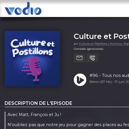
Culture et Post
par
Culture et Postillons | Humour, Pop
Comédie (généralité)
#96 - Tous nos aud
69min (67 Mo) -
17 juin 
DESCRIPTION DE L'EPISODE
Avec Matt, François et Ju !
N'oubliez pas que notre jeu pour gagner des places au fest