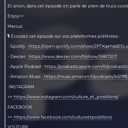
Et sinon, dans cet épisode on parle de plein de trucs cool
Enjoy^^
Marcus
🎙️ Écoutez cet épisode sur vos plateformes préférées :
- Spotify :
⁠https://open.spotify.com/show/2PTKaehddESL
- Deezer :
⁠https://www.deezer.com/fr/show/5987207⁠
- Apple Podcast :
⁠https://podcasts.apple.com/fr/podcast/c
- Amazon Music :
https://music.amazon.fr/podcasts/b61ff8
INSTAGRAM
>>
⁠ https://www.instagram.com/culture_et_postillons/⁠
FACEBOOK
>>
⁠ https://www.facebook.com/cultureetpostillons⁠
YOUTUBE