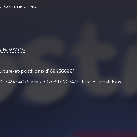
s ! Comme d'hab...
sgBa50744G⁠
ulture-et-postillons/id1684366881⁠
31-c49c-4675-aca5-df6dc8bf76e4/culture-et-postillons⁠