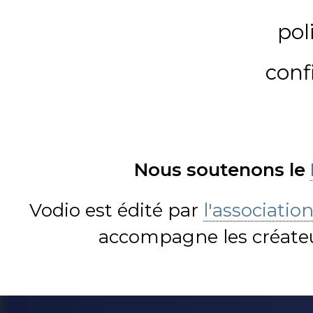
pol
conf