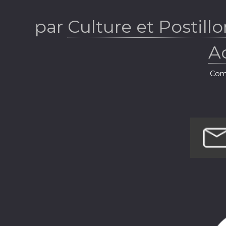
par
Culture et Postill
Ac
Comé