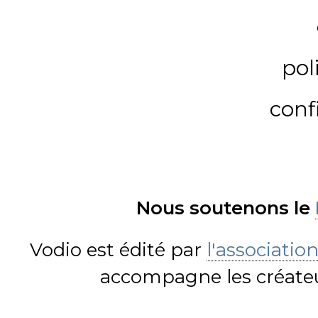
pol
conf