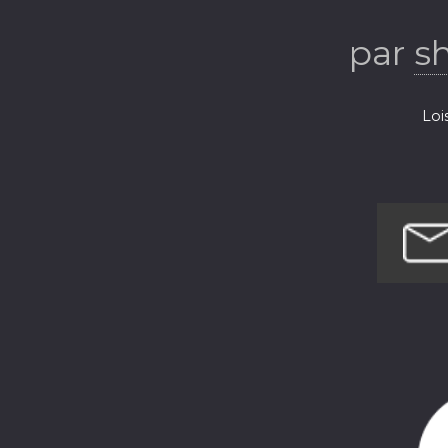
par
s
Loi