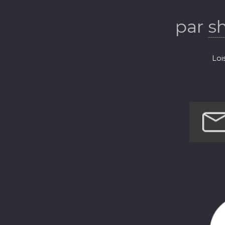
par
s
Loi