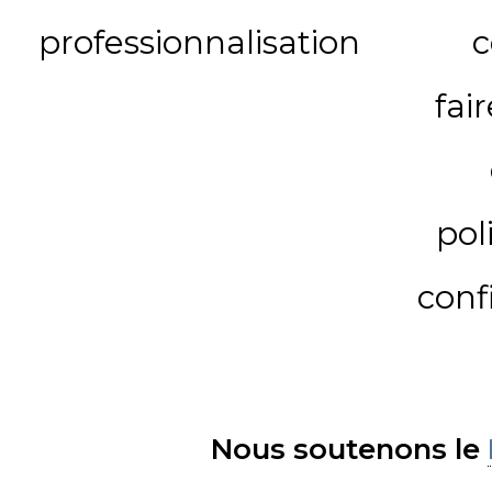
professionnalisation
c
fai
pol
conf