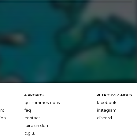
A PROPOS
RETROUVEZ-NOUS
qui sommes-nous
facebook
nt
faq
instagram
ion
contact
discord
faire un don
c.g.u.