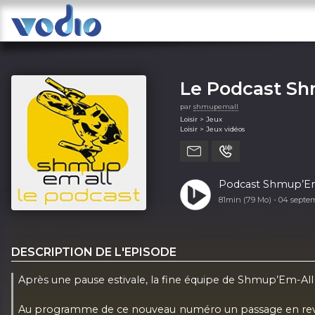
Le Podcast Sh
par
shmupemall
Loisir > Jeux
Loisir > Jeux vidéos
Podcast Shmup’Em-A
81min (79 Mo) -
04 septe
DESCRIPTION DE L'EPISODE
Après une pause estivale, la fine équipe de Shmup’Em-All es
Au programme de ce nouveau numéro un passage en revu de