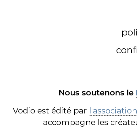
pol
conf