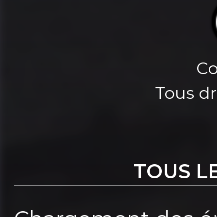
Co
Tous dr
TOUS L