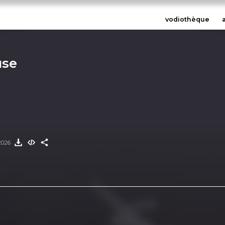
vodiothèque
use
 2026