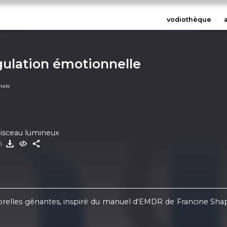
vodiothèque
gulation émotionnelle
tale
faisceau lumineux
26
porelles gênantes, inspiré du manuel d'EMDR de Francine Shapi