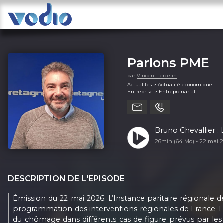
Parlons PME
par
Vincent Tercelin
Actualités > Actualité économique
Entreprise > Entreprenariat
Bruno Chevallier : 
26min (64 Mo) -
22 mai 
DESCRIPTION DE L'EPISODE
Émission du 22 mai 2026. L’Instance paritaire régionale de
programmation des interventions régionales de France Trav
du chômage dans différents cas de figure prévus par l