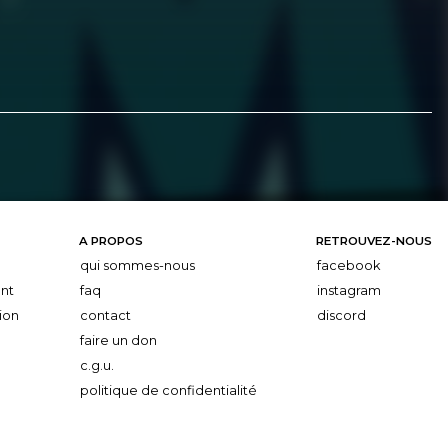
A PROPOS
RETROUVEZ-NOUS
qui sommes-nous
facebook
nt
faq
instagram
ion
contact
discord
faire un don
c.g.u.
politique de confidentialité