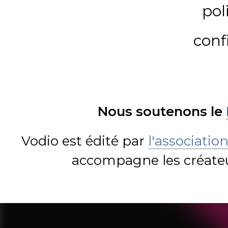
pol
conf