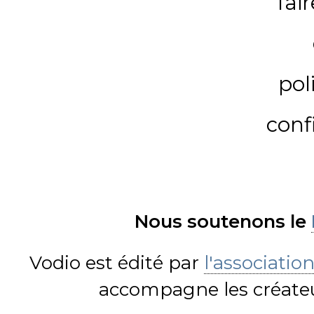
fai
pol
conf