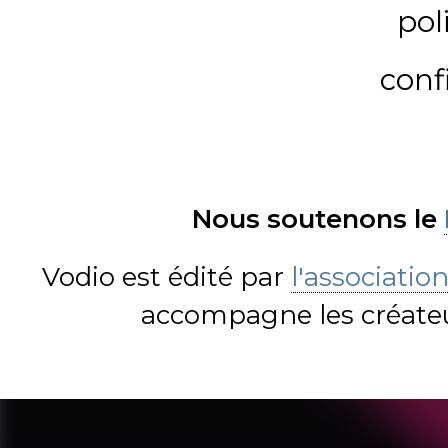
pol
conf