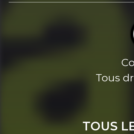
Co
Tous dr
TOUS L