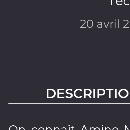
l'é
20 avril
DESCRIPTIO
On connait Amine M