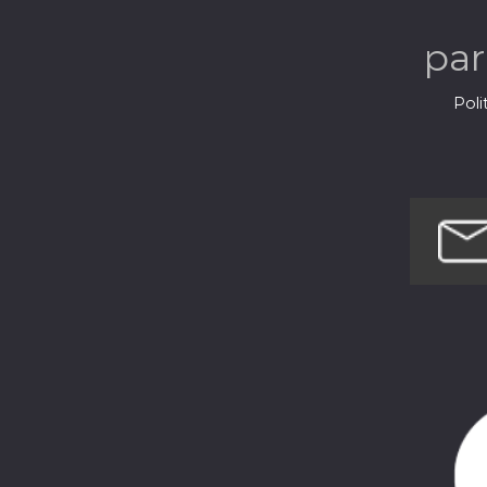
l'é
pa
Poli