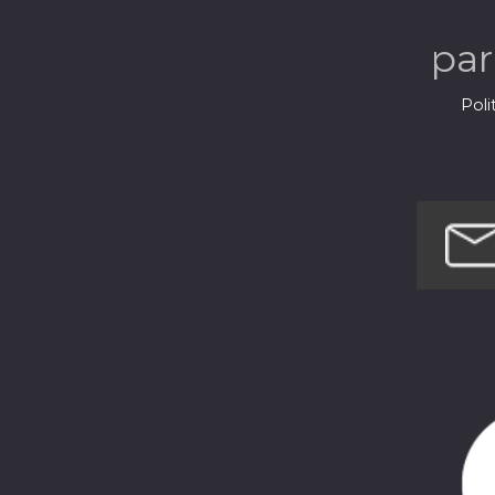
l'é
pa
Poli