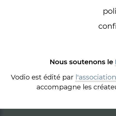
pol
conf