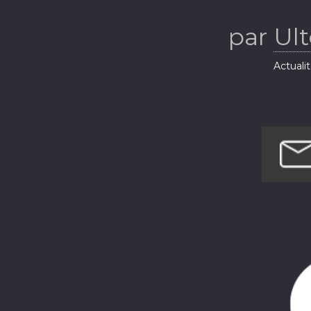
L
par
Ul
Actuali