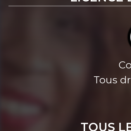
Co
Tous dr
TOUS L