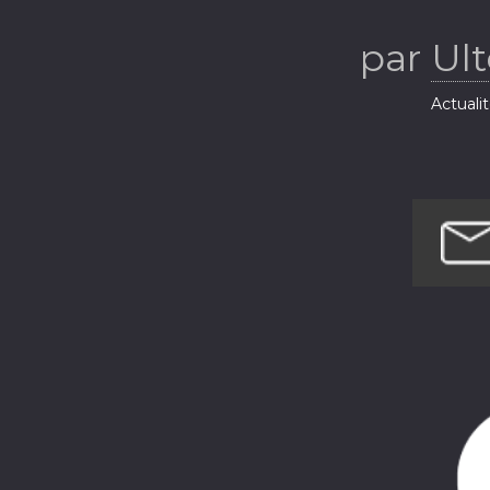
L
par
Ul
Actuali