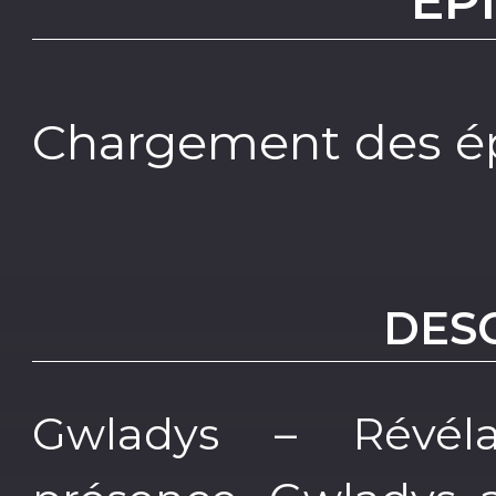
EP
Chargement des ép
DES
Gwladys – Révél