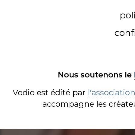
pol
conf