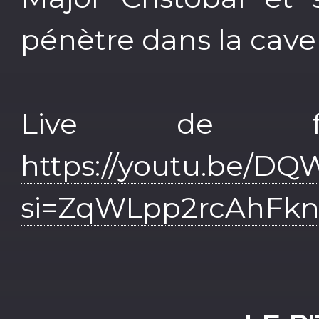
pénètre dans la cav
Live de f
https://youtu.be/
si=ZqWLpp2rcAhFk