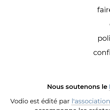
fai
pol
conf