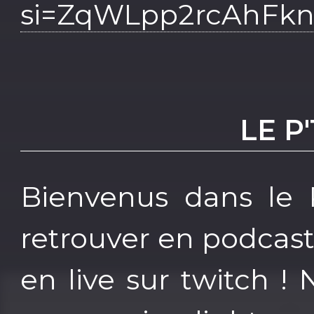
si=ZqWLpp2rcAhFk
LE P
Bienvenus dans le P
retrouver en podcast
en live sur twitch ! 