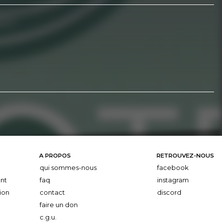
A PROPOS
RETROUVEZ-NOUS
qui sommes-nous
facebook
nt
faq
instagram
ion
contact
discord
faire un don
c.g.u.