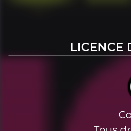
LICENCE 
Co
Tous dr