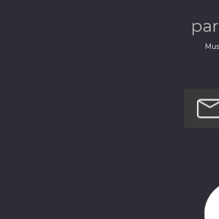
pa
Musi