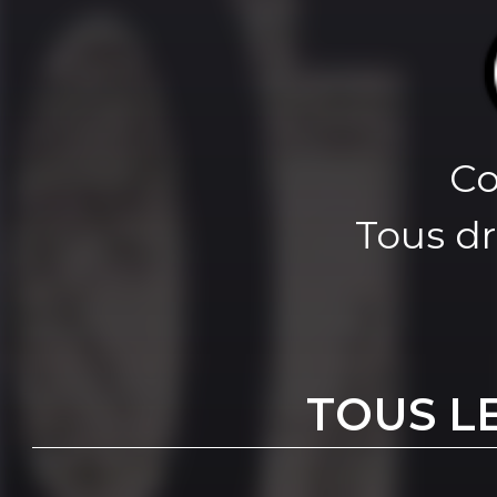
Co
Tous dr
TOUS L