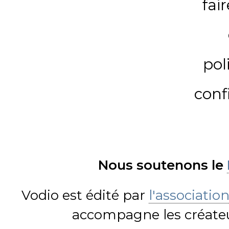
fai
pol
conf