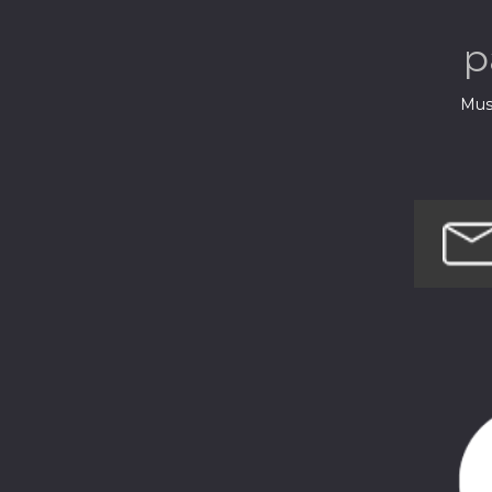
p
Musi