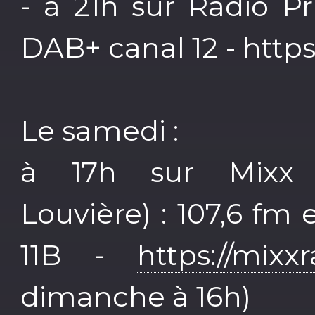
- à 21h sur Radio Pr
DAB+ canal 12 -
http
Le samedi :
à 17h sur Mixx f
Louvière) : 107,6 f
11B -
https://mixxr
dimanche à 16h)