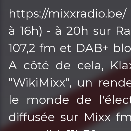
https://mixxradio.be
à 16h) - à 20h sur Ra
107,2 fm et DAB+ bloc
A côté de cela, Kl
"WikiMixx", un rend
le monde de l'élect
diffusée sur Mixx fm