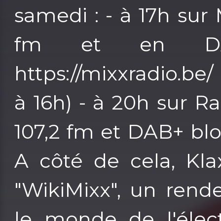
samedi : - à 17h sur 
fm et en DA
https://mixxradio.be
à 16h) - à 20h sur Ra
107,2 fm et DAB+ bloc
A côté de cela, Kl
"WikiMixx", un rend
le monde de l'élect