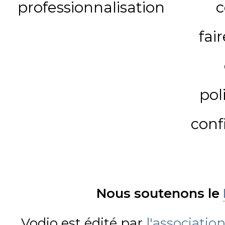
professionnalisation
c
fai
pol
conf