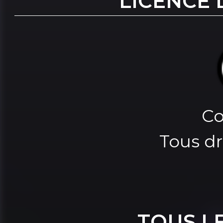
LICENCE 
Co
Tous dr
TOUS L