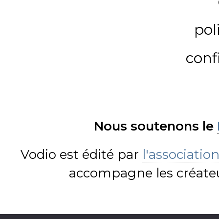
pol
conf