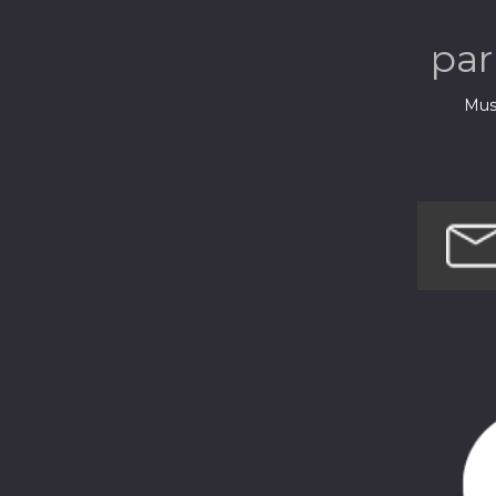
pa
Musi