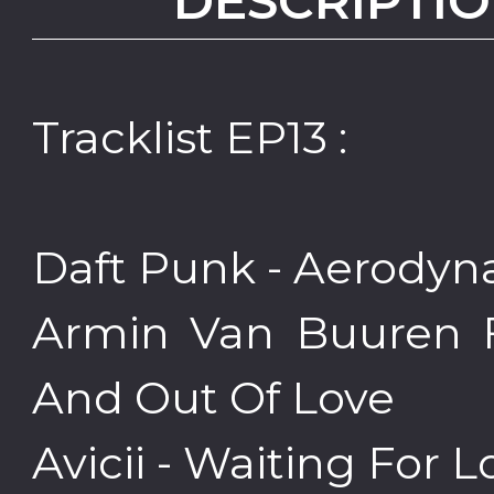
DESCRIPTIO
Tracklist EP13 :
Daft Punk - Aerody
Armin Van Buuren F
And Out Of Love
Avicii - Waiting For L