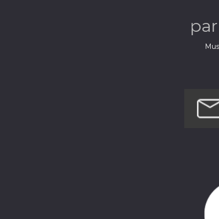
pa
Musi