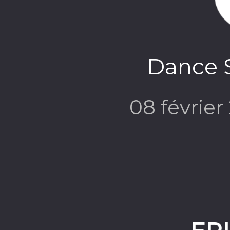
Dance S
08 févrie