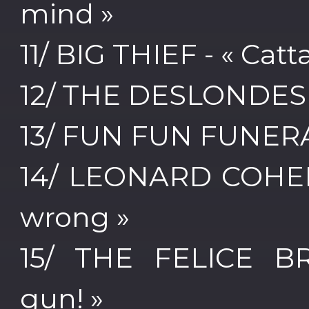
mind »
11/ BIG THIEF - « Catta
12/ THE DESLONDES 
13/ FUN FUN FUNERA
14/ LEONARD COHEN 
wrong »
15/ THE FELICE BR
gun! »