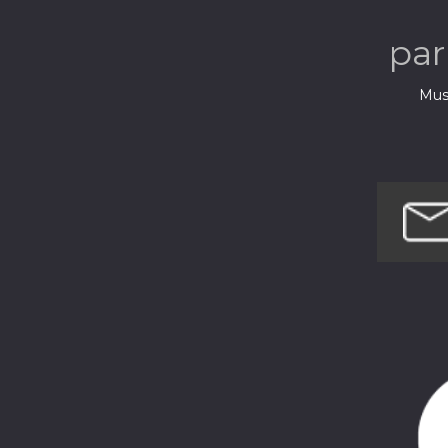
pa
Musi