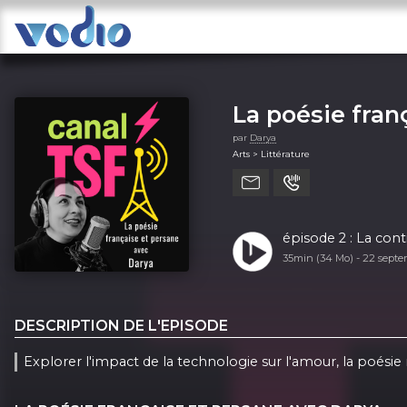
La poésie fran
par
Darya
Arts > Littérature
épisode 2 : La cont
35min (34 Mo) -
22 sept
DESCRIPTION DE L'EPISODE
Explorer l'impact de la technologie sur l'amour, la poésie 