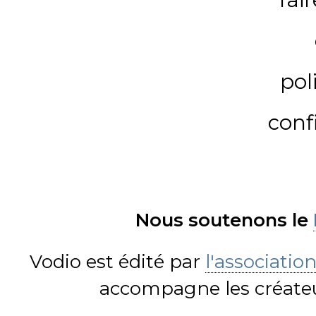
pol
conf