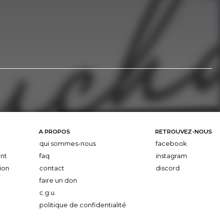
A PROPOS
RETROUVEZ-NOUS
qui sommes-nous
facebook
nt
faq
instagram
ion
contact
discord
faire un don
c.g.u.
politique de confidentialité