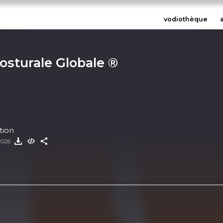
vodiothèque
osturale Globale ®
tion
 2026