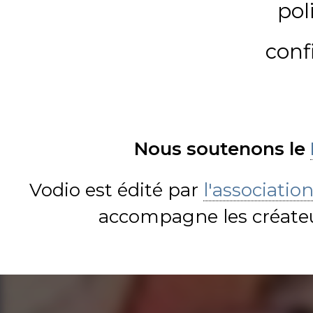
pol
conf