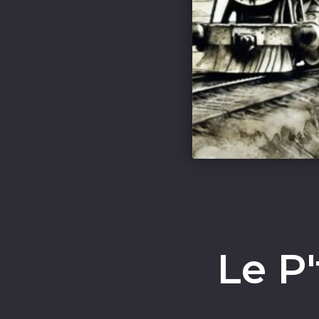
Le P'