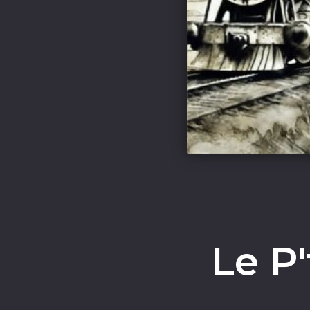
Le P'