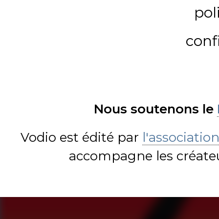
pol
conf