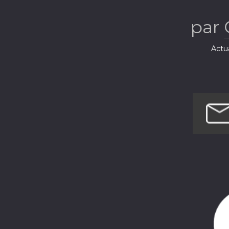
CGT
par
Actua