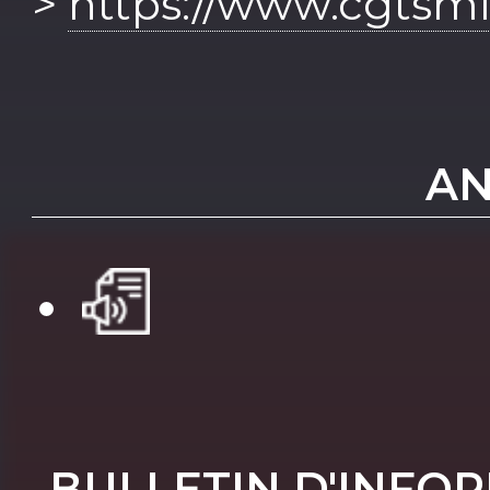
>
https://www.cgtsmil
AN
BULLETIN D'INFO