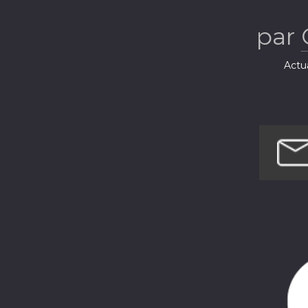
CGT
par
Actua