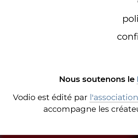
pol
conf