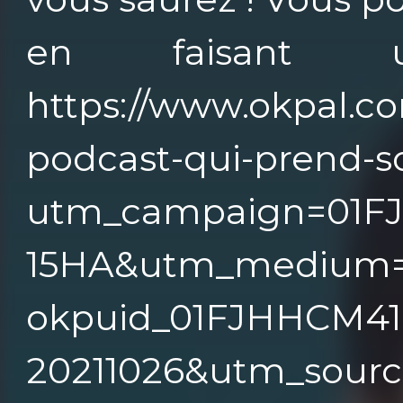
en faisant
https://www.okpal.co
podcast-qui-prend-s
utm_campaign=01
15HA&utm_medium=
okpuid_01FJHHCM4
20211026&utm_source