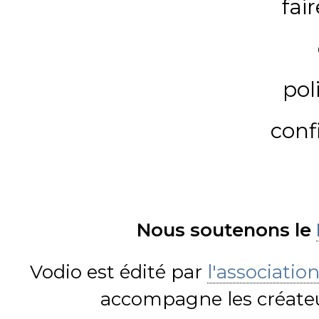
fai
pol
conf