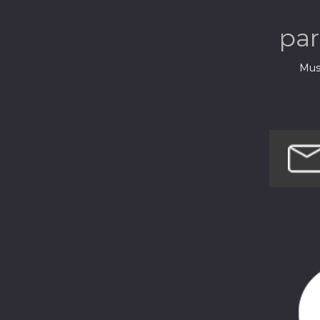
pa
Musi