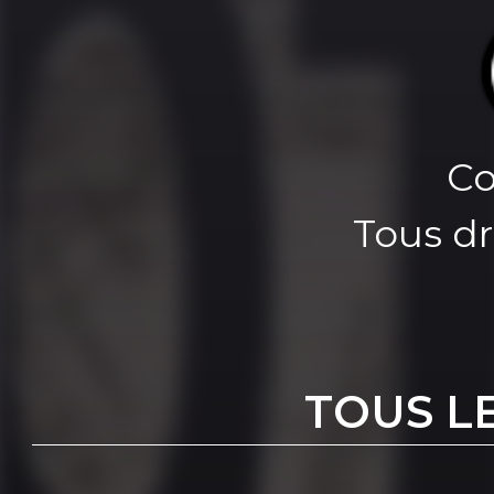
Co
Tous dr
TOUS L