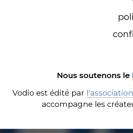
pol
conf