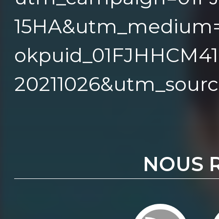
15HA&utm_medium=
okpuid_01FJHHCM4
20211026&utm_source
NOUS 