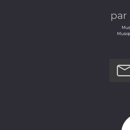
par
Musi
Musiq
Musi