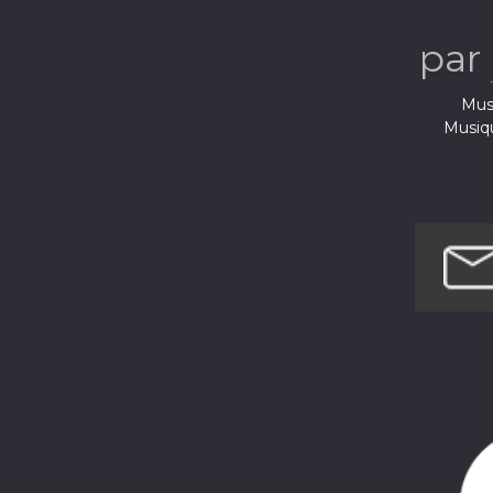
par
Musi
Musiq
Musi