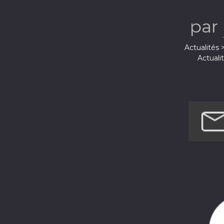
par
Actualités
Actuali
Actuali
Actualités > 
Actua
Act
Ac
Ar
Ar