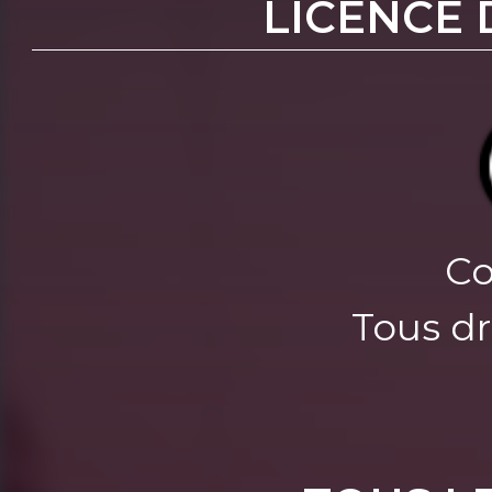
LICENCE 
Co
Tous dr