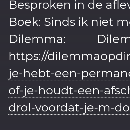
Besproken in de aflev
Boek: Sinds ik niet 
Dilemma: Dil
https://dilemmaopdi
je-hebt-een-permanen
of-je-houdt-een-afsc
drol-voordat-je-m-do