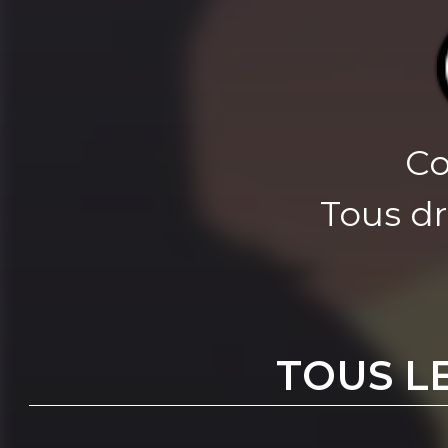
Co
Tous dr
TOUS L