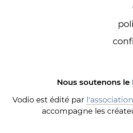
pol
conf