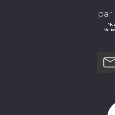
par
Musi
Musiq
Musi