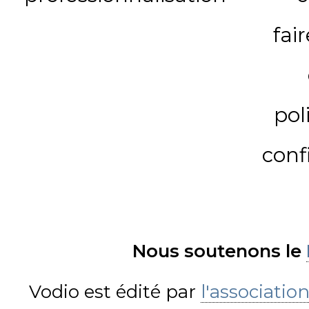
fai
pol
conf